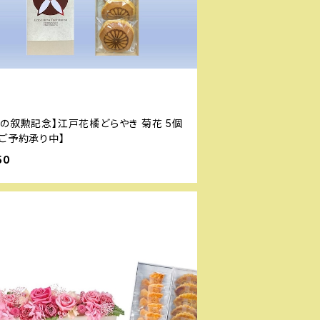
春の叙勲記念】江戸花橘どらやき 菊花 5個
【ご予約承り中】
50