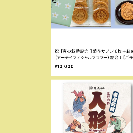
祝 【春の叙勲記念 】菊花サブレ16枚＋紅白菊花
（アーテイフィシャルフラワー）詰合せ【ご
り中】
¥10,000